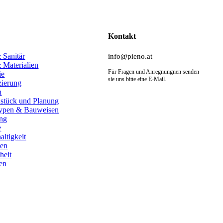
Kontakt
 Sanitär
info@pieno.at
 Materialien
Für Fragen und Anregnungnen senden
ie
sie uns bitte eine E-Mail.
zierung
n
stück und Planung
ypen & Bauweisen
ng
e
ltigkeit
ren
heit
en