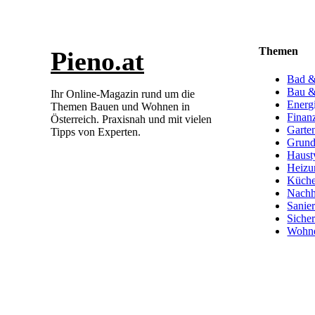
Themen
Pieno.at
Bad &
Bau &
Ihr Online-Magazin rund um die
Energ
Themen Bauen und Wohnen in
Finan
Österreich. Praxisnah und mit vielen
Garte
Tipps von Experten.
Grund
Haust
Heizu
Küch
Nachha
Sanie
Sicher
Wohn