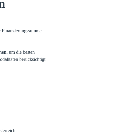
n
Die Finanzierungssumme
chen
, um die besten
odalitäten berücksichtigt
:
terreich: