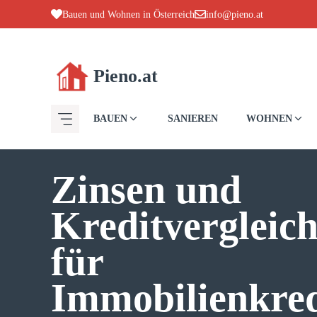
Zum
Bauen und Wohnen in Österreich
info@pieno.at
Inhalt
springen
Pieno.at
BAUEN
SANIEREN
WOHNEN
Zinsen und
Kreditvergleic
für
Immobilienkred