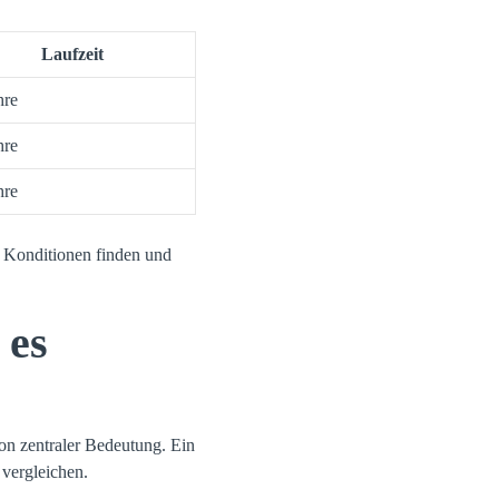
Laufzeit
hre
hre
hre
n Konditionen finden und
 es
on zentraler Bedeutung. Ein
 vergleichen.