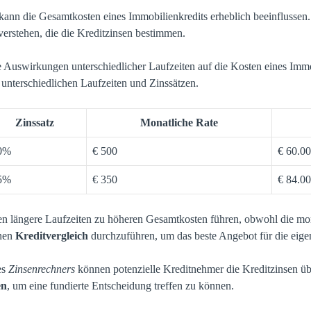
ann die Gesamtkosten eines Immobilienkredits erheblich beeinflussen. 
erstehen, die die Kreditzinsen bestimmen.
ie Auswirkungen unterschiedlicher Laufzeiten auf die Kosten eines Immo
 unterschiedlichen Laufzeiten und Zinssätzen.
Zinssatz
Monatliche Rate
0%
€ 500
€ 60.0
5%
€ 350
€ 84.0
nen längere Laufzeiten zu höheren Gesamtkosten führen, obwohl die mon
inen
Kreditvergleich
durchzuführen, um das beste Angebot für die eige
es
Zinsenrechners
können potenzielle Kreditnehmer die Kreditzinsen ü
en
, um eine fundierte Entscheidung treffen zu können.