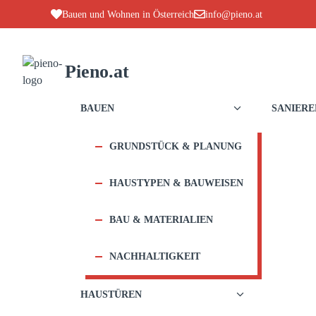
Zum
Bauen und Wohnen in Österreich
info@pieno.at
Inhalt
springen
Pieno.at
BAUEN
SANIERE
GRUNDSTÜCK & PLANUNG
HAUSTYPEN & BAUWEISEN
BAU & MATERIALIEN
NACHHALTIGKEIT
HAUSTÜREN