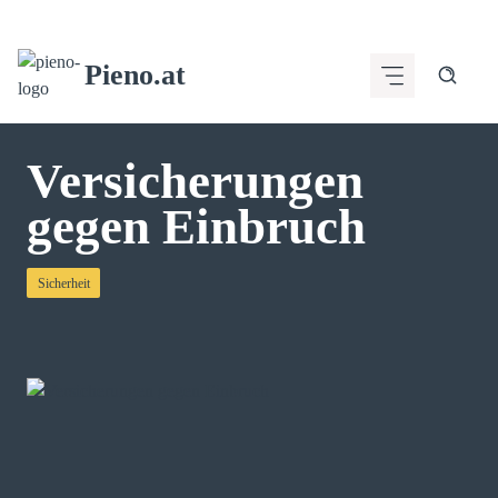
Zum
Inhalt
Pieno.at
springen
Versicherungen
gegen Einbruch
Sicherheit