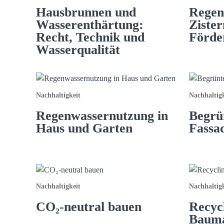
Hausbrunnen und
Regen
Wasserenthärtung:
Ziste
Recht, Technik und
Förde
Wasserqualität
Nachhaltigkeit
Nachhaltigk
Regenwassernutzung in
Begrü
Haus und Garten
Fassa
Nachhaltigkeit
Nachhaltigk
CO₂-neutral bauen
Recyc
Bauma