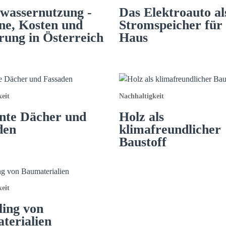
wassernutzung -
Das Elektroauto al
rne, Kosten und
Stromspeicher für
rung in Österreich
Haus
eit
Nachhaltigkeit
nte Dächer und
Holz als
den
klimafreundlicher
Baustoff
eit
ling von
terialien