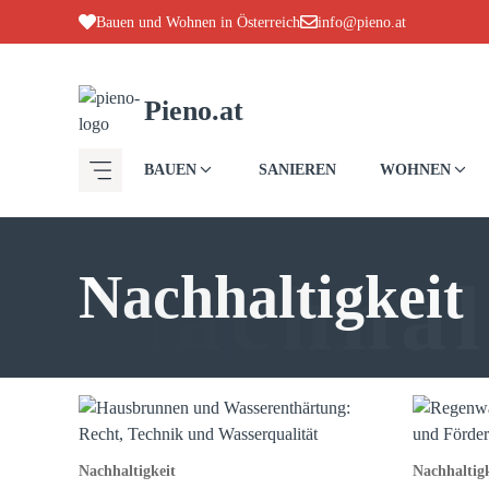
Zum
Bauen und Wohnen in Österreich
info@pieno.at
Inhalt
springen
Pieno.at
BAUEN
SANIEREN
WOHNEN
Nachhaltigkeit
Nachhal
Nachhaltigkeit
Nachhaltigk